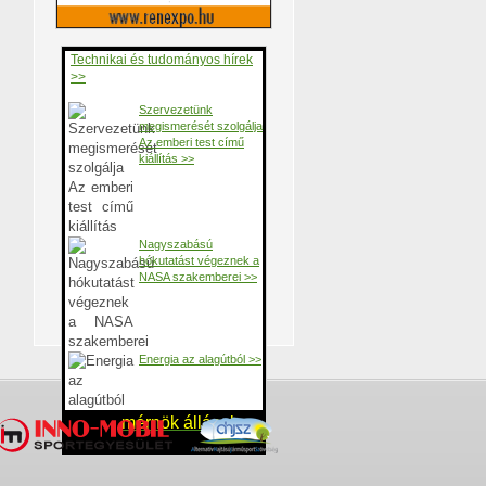
Technikai és tudományos hírek
>>
Szervezetünk
megismerését szolgálja
Az emberi test című
kiállítás >>
Nagyszabású
hókutatást végeznek a
NASA szakemberei >>
Energia az alagútból >>
mérnök állások >>