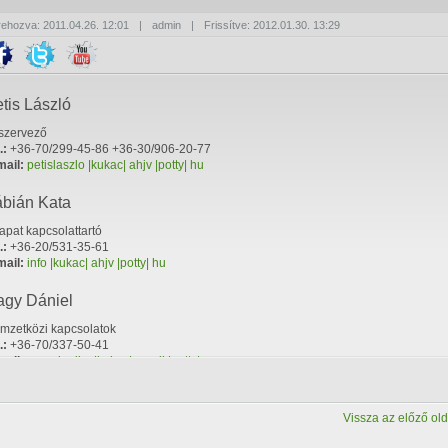
rehozva: 2011.04.26. 12:01
|
admin
|
Frissítve: 2012.01.30. 13:29
tis László
szervező
.:
+36-70/299-45-86 +36-30/906-20-77
mail:
petislaszlo |kukac| ahjv |potty| hu
bián Kata
apat kapcsolattartó
.:
+36-20/531-35-61
mail:
info |kukac| ahjv |potty| hu
agy Dániel
mzetközi kapcsolatok
.:
+36-70/337-50-41
mail:
nagydanika |kukac| gmail |potty|
m
Vissza az előző old