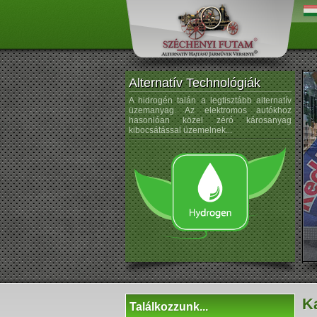
Alternatív Technológiák
os árammal hajtott autók ötlete
A hidrogén talán a legtisztább alternatív
A na
eletű. Porsche az 1900-as évek
üzemanyag. Az elektromos autókhoz
kezdt
elektromos kerékagymotorral
hasonlóan közel zéró károsanyag
sem ú
rtautót gyártott...
kibocsátással üzemelnek...
K
Találkozzunk...