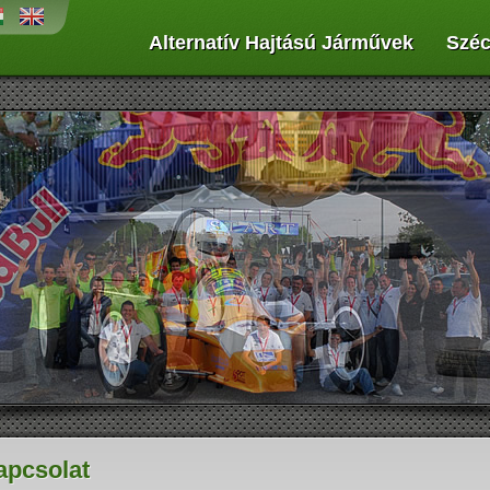
Alternatív Hajtású Járművek
Széc
penergiát az űrtechnológiában
Működési elvük, hogy sűrített levegőt
ék alkalmazni, és az autógyártásban
hordoznak egy, vagy több palackban,
jdonság a napelemek használata...
amivel munkahengerekben dugattyúkat
vagy légmotort hajtanak meg...
apcsolat