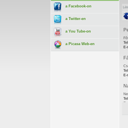
a Facebook-on
Lét
a Twitter-en
Pe
a You Tube-on
Fő
Tel
a Picasa Web-en
E-
Fá
Cs
Tel
E-
N
Ne
Tel
E-
co