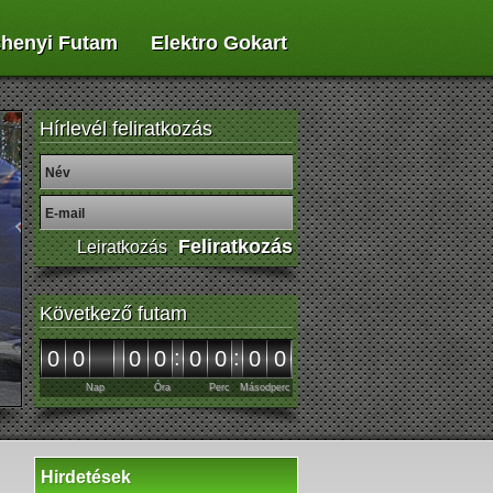
henyi Futam
Elektro Gokart
Hírlevél feliratkozás
Következő futam
:
:
00
00
00
00
Nap
Óra
Perc
Másodperc
Hirdetések