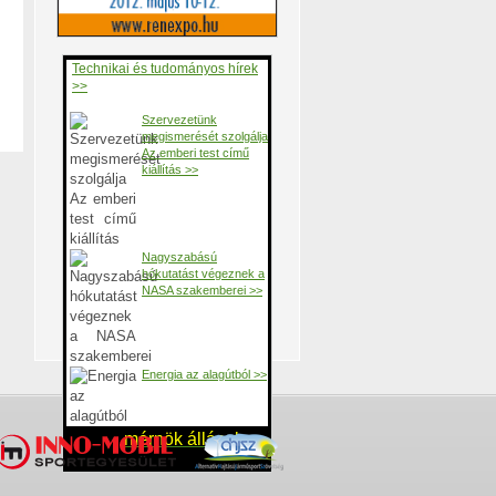
Technikai és tudományos hírek
>>
Szervezetünk
megismerését szolgálja
Az emberi test című
kiállítás >>
Nagyszabású
hókutatást végeznek a
NASA szakemberei >>
Energia az alagútból >>
mérnök állások >>