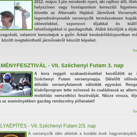
2012. május 1-jén mindenki nyert, aki rajthoz állt, illet
helyszínen vagy honlapunkon keresztül figyelem
követte az Alternatív Hajtású Járművek Versenyét
legeredményesebb versenyzők természetesen kupákk
oklevelekkel, szponzori díjakkal és kiállít
lehetőségekkel is gazdagodtak. Alább közöljük a díjá
zegzését, valamint bemutatjuk a győri Árkád bevásárlóközpontban m
. között megtekinthető járművekről készült képeket.
To
MÉNYFESZTIVÁL - VII. Széchenyi Futam 3. nap
A kora reggeli szabaedzésekkel kezdődött az i
Széchenyi Futam versenynapja. Délelőtt időmér
délután versenyfutamok váltották egymást. Renge
kísérőprogram tette színessé és családiassá az altern
mobilitás nemzetközi fesztiválját. Nézze vissza, élj
a az eseményekben gazdag rendezvény pillanatait!
To
LYAÉPÍTÉS - VII. Széchenyi Futam 2/3. nap
A versenyzők idén eltértek a korábbi évek hagyományától