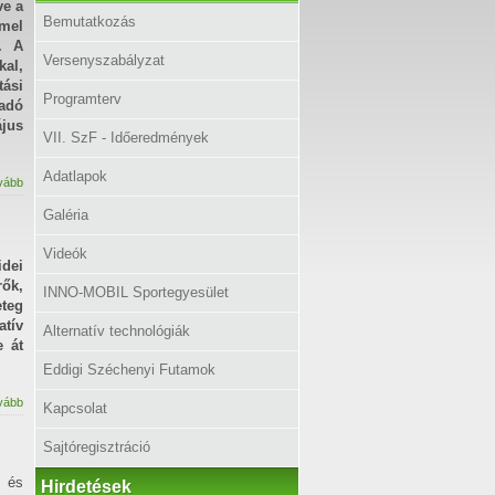
ve a
Bemutatkozás
mel
. A
Versenyszabályzat
al,
ási
Programterv
tadó
ájus
VII. SzF - Időeredmények
Adatlapok
vább
Galéria
Videók
dei
ők,
INNO-MOBIL Sportegyesület
teg
atív
Alternatív technológiák
e át
Eddigi Széchenyi Futamok
vább
Kapcsolat
Sajtóregisztráció
, és
Hirdetések