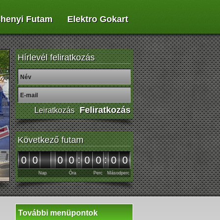
henyi Futam
Elektro Gokart
Hírlevél feliratkozás
Következő futam
:
:
00
00
00
00
Nap
Óra
Perc
Másodperc
További menüpontok