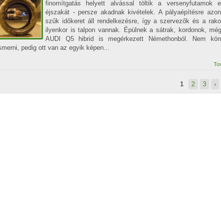
finomítgatás helyett alvással töltik a versenyfutamok el
éjszakát - persze akadnak kivételek. A pályaépítésre azo
szűk időkeret áll rendelkezésre, így a szervezők és a rak
ilyenkor is talpon vannak. Épülnek a sátrak, kordonok, mé
AUDI Q5 hibrid is megérkezett Némethonból. Nem kön
ismerni, pedig ott van az egyik képen...
To
1
2
3
›