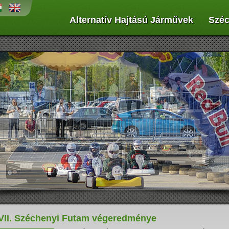
Alternatív Hajtású Járművek
Széc
penergiát az űrtechnológiában
Működési elvük, hogy sűrített levegőt
ék alkalmazni, és az autógyártásban
hordoznak egy, vagy több palackban,
jdonság a napelemek használata...
amivel munkahengerekben dugattyúkat
vagy légmotort hajtanak meg...
VII. Széchenyi Futam végeredménye