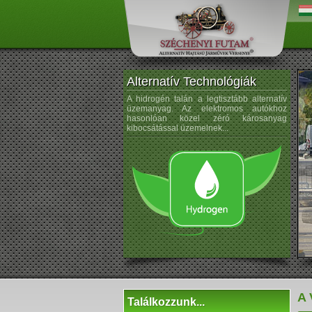
Alternatív Technológiák
os árammal hajtott autók ötlete
A hidrogén talán a legtisztább alternatív
A na
eletű. Porsche az 1900-as évek
üzemanyag. Az elektromos autókhoz
kezdt
elektromos kerékagymotorral
hasonlóan közel zéró károsanyag
sem ú
rtautót gyártott...
kibocsátással üzemelnek...
A 
Találkozzunk...