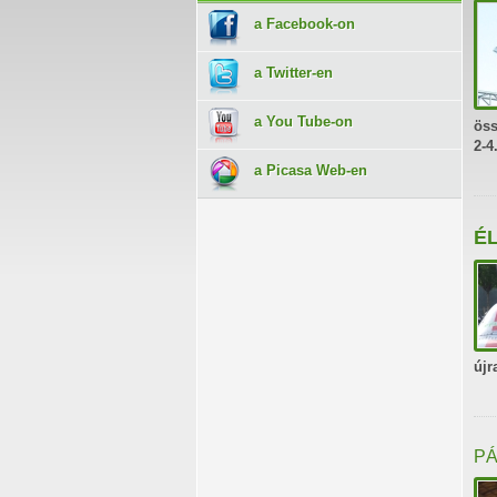
a Facebook-on
a Twitter-en
a You Tube-on
öss
2-4
a Picasa Web-en
ÉL
újr
PÁ