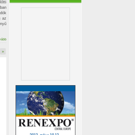
őtti
nban
odók
g az
nyű
vább
»