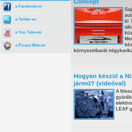
Concept
a Facebook-on
Sa
aut
a Twitter-en
ki 
al
a You Tube-on
küz
Me
ké
a Picasa Web-en
környezetbarát négykarik
Hogyan készül a Ni
jármű? (videóval)
A Niss
gyáráb
elektr
LEAF g