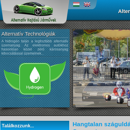
Alte
Alternatív Technológiák
A hidrogén talán a legtisztább alternatív
A napenergiát az űrtechnológi
üzemanyag. Az elektromos autókhoz
kezdték alkalmazni, és az autógyártá
hasonlóan közel zéró károsanyag
sem újdonság a napelemek használata
kibocsátással üzemelnek...
Hangtalan száguldás
Találkozzunk...