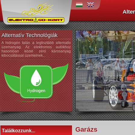
Alte
Alternatív Technológiák
A hidrogén talán a legtisztább alternatív
A napenergiát az űrtechnológi
üzemanyag. Az elektromos autókhoz
kezdték alkalmazni, és az autógyártá
hasonlóan közel zéró károsanyag
sem újdonság a napelemek használata
kibocsátással üzemelnek...
Garázs
Találkozzunk...