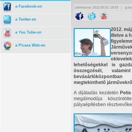
a Facebook-on
Létrehozva: 2012.05.03. 18:53
|
g.ist
a Twitter-en
2012. máju
a You Tube-on
illetve a
figyelem
a Picasa Web-en
Járműve
versen
oklevelek
lehetőségekkel is gazd
összegzését, valam
bevásárlóközpo
megtekinthető járművekről
A díjátadás kezdetén
Petis
megálmodója köszöntött
pályaépítésben résztvevőket