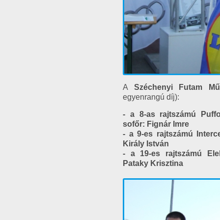
A
Széchenyi Futam
Mű
egyenrangú díj):
- a 8-as rajtszámú Puff
sofőr: Fignár Imre
- a 9-es rajtszámú Interc
Király István
- a 19-es rajtszámú Elek
Pataky Krisztina