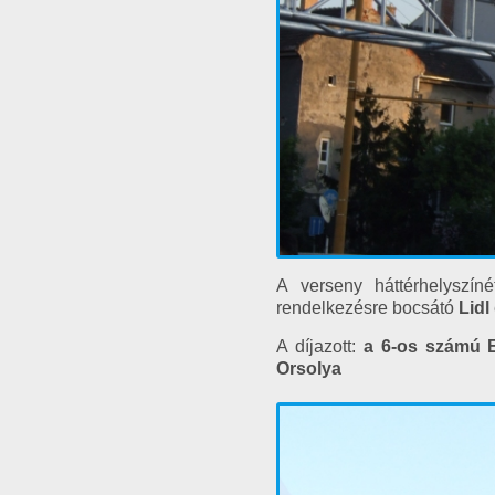
A verseny háttérhelyszíné
rendelkezésre bocsátó
Lidl
A díjazott:
a 6-os számú En
Orsolya