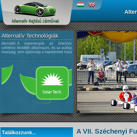
Alte
Alternatív Technológiák
A napenergiát az űrtechnológiában
Működési elvük, hogy sűrített lev
kezdték alkalmazni, és az autógyártásban
hordoznak egy, vagy több palack
sem újdonság a napelemek használata...
amivel munkahengerekben dugatty
vagy légmotort hajtanak meg...
A VII. Széchenyi 
Találkozzunk...