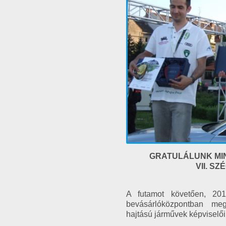
GRATULÁLUNK MIN
VII. S
A futamot követően, 201
bevásárlóközpontban megt
hajtású járművek képviselői