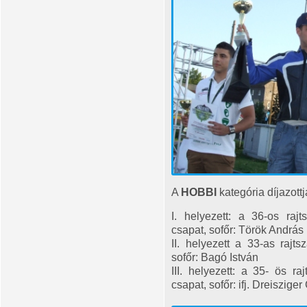
A
HOBBI
kategória díjazottj
I. helyezett: a 36-os r
csapat, sofőr: Török András
II. helyezett a 33-as raj
sofőr: Bagó István
III. helyezett: a 35- ös 
csapat, sofőr: ifj. Dreiszige