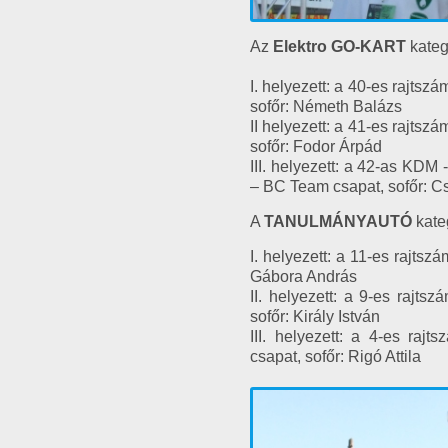
Az
Elektro GO-KART
kategó
I. helyezett: a 40-es rajtsz
sofőr: Németh Balázs
II helyezett: a 41-es rajtsz
sofőr: Fodor Árpád
III. helyezett: a 42-as KDM
– BC Team csapat, sofőr: C
A
TANULMÁNYAUTÓ
kateg
I. helyezett: a 11-es raj
Gábora András
II. helyezett: a 9-es rajts
sofőr: Király István
III. helyezett: a 4-es ra
csapat, sofőr: Rigó Attila