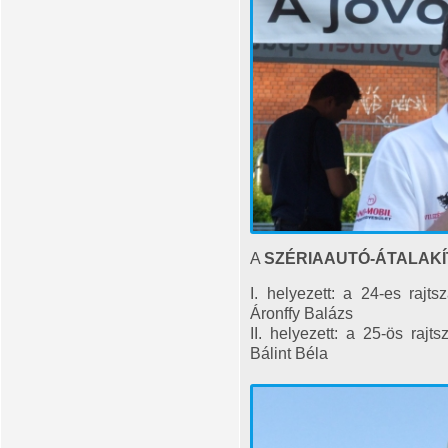
A
SZÉRIAAUTÓ-ÁTALAK
I. helyezett: a 24-es rajt
Áronffy Balázs
II. helyezett: a 25-ös raj
Bálint Béla