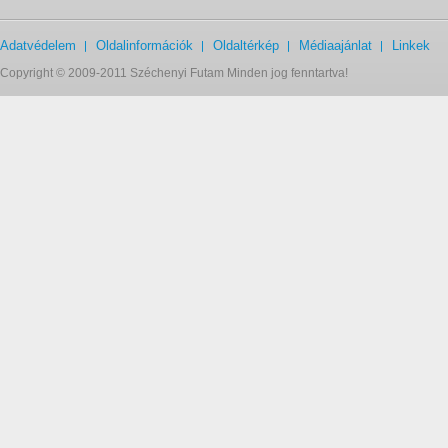
Adatvédelem
Oldalinformációk
Oldaltérkép
Médiaajánlat
Linkek
Copyright © 2009-2011 Széchenyi Futam Minden jog fenntartva!