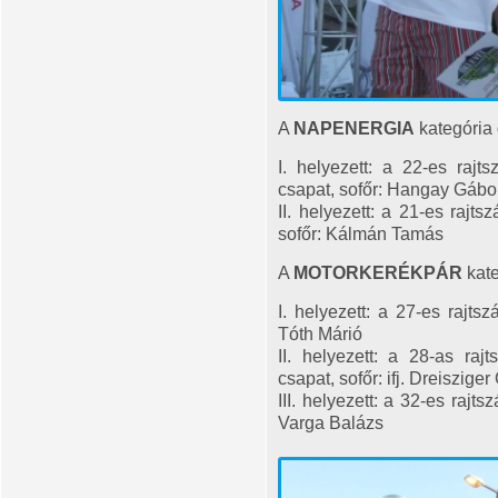
A
NAPENERGIA
kategória d
I. helyezett: a 22-es raj
csapat, sofőr: Hangay Gábo
II. helyezett: a 21-es ra
sofőr: Kálmán Tamás
A
MOTORKERÉKPÁR
kate
I. helyezett: a 27-es rajts
Tóth Márió
II. helyezett: a 28-as r
csapat, sofőr: ifj. Dreiszige
III. helyezett: a 32-es rajt
Varga Balázs