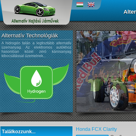
Alte
Alternatív Technológiák
A hidrogén talán a legtisztább alternatív
A napenergiát az űrtechnológi
üzemanyag. Az elektromos autókhoz
kezdték alkalmazni, és az autógyártá
hasonlóan közel zéró károsanyag
sem újdonság a napelemek használata
kibocsátással üzemelnek...
Honda FCX Clarity
Találkozzunk...