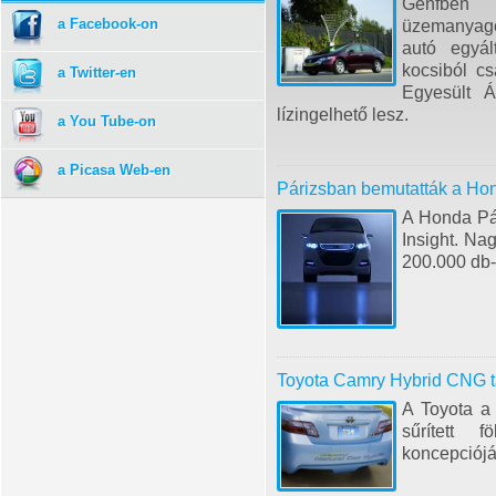
Genfben 
a Facebook-on
üzemanyagc
autó egyá
kocsiból cs
a Twitter-en
Egyesült Á
lízingelhető lesz.
a You Tube-on
a Picasa Web-en
Párizsban bemutatták a Hon
A Honda Pár
Insight. Na
200.000 db-
Toyota Camry Hybrid CNG 
A Toyota a
sűrített 
koncepciójá