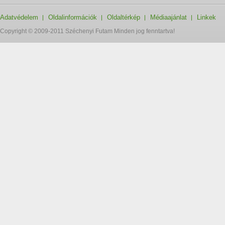
Adatvédelem
Oldalinformációk
Oldaltérkép
Médiaajánlat
Linkek
Copyright © 2009-2011 Széchenyi Futam Minden jog fenntartva!