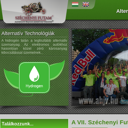
Alte
Alternatív Technológiák
A hidrogén talán a legtisztább alternatív
A napenergiát az űrtechnológi
üzemanyag. Az elektromos autókhoz
kezdték alkalmazni, és az autógyártá
hasonlóan közel zéró károsanyag
sem újdonság a napelemek használata
kibocsátással üzemelnek...
A VII. Széchenyi 
Találkozzunk...