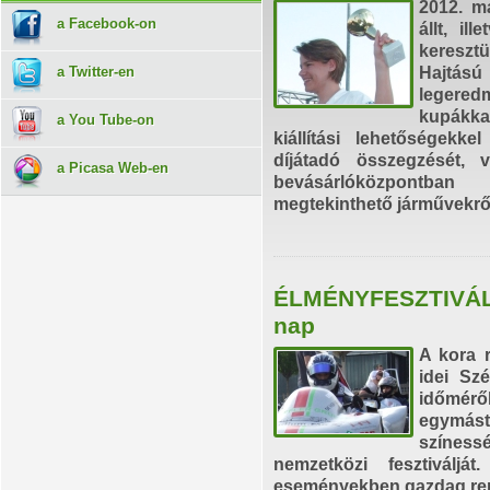
2012. má
a Facebook-on
állt, i
kereszt
a Twitter-en
Hajtá
legered
kupákkal
a You Tube-on
kiállítási lehetőségekk
díjátadó összegzését, 
a Picasa Web-en
bevásárlóközpo
megtekinthető járművekről
ÉLMÉNYFESZTIVÁL -
nap
A kora 
idei Sz
időmérő
egymás
színessé
nemzetközi fesztiválj
eseményekben gazdag rend