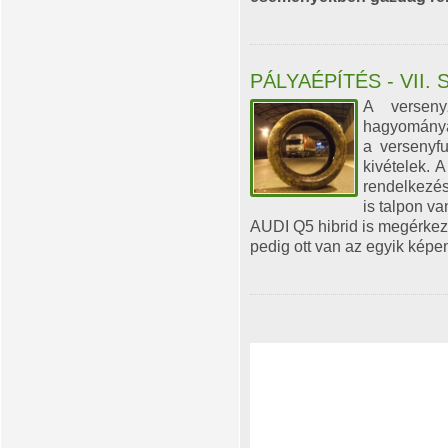
PÁLYAÉPÍTÉS - VII. S
A verseny
hagyományátó
a versenyfu
kivételek. 
rendelkezés
is talpon v
AUDI Q5 hibrid is megérkez
pedig ott van az egyik képen