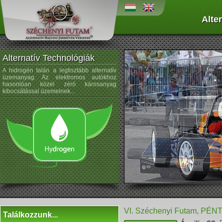
Alte
Alternatív Technológiák
A hidrogén talán a legtisztább alternatív
A napenergiát az űrtechnológi
üzemanyag. Az elektromos autókhoz
kezdték alkalmazni, és az autógyártá
hasonlóan közel zéró károsanyag
sem újdonság a napelemek használata
kibocsátással üzemelnek...
VI. Széchenyi Futam, PÉN
Találkozzunk...