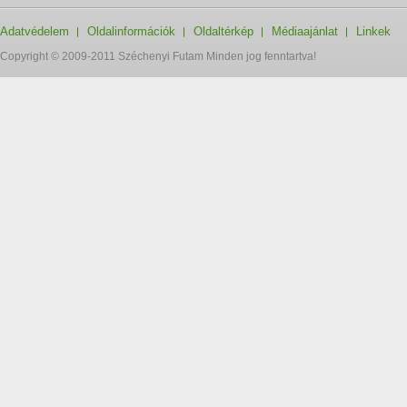
Adatvédelem
Oldalinformációk
Oldaltérkép
Médiaajánlat
Linkek
Copyright © 2009-2011 Széchenyi Futam Minden jog fenntartva!