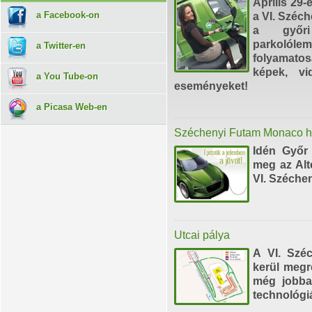
Április 29-
a Facebook-on
a VI. Széc
a győri
parkoló
a Twitter-en
folyamato
képek, vi
a You Tube-on
eseményeket!
a Picasa Web-en
Széchenyi Futam Monaco h
Idén Győr
meg az Alt
VI. Széche
Utcai pálya
A VI. Széc
kerül megr
még jobban
technológi